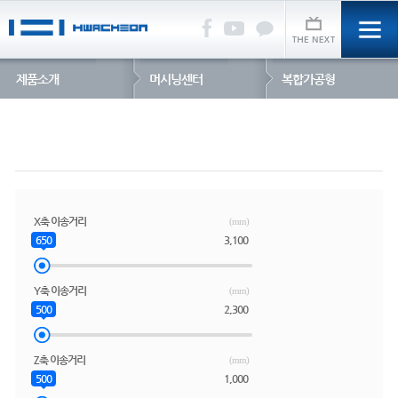
제품소개
머시닝센터
복합가공형
X축 이송거리
(mm)
650
3,100
Y축 이송거리
(mm)
500
2,300
Z축 이송거리
(mm)
500
1,000