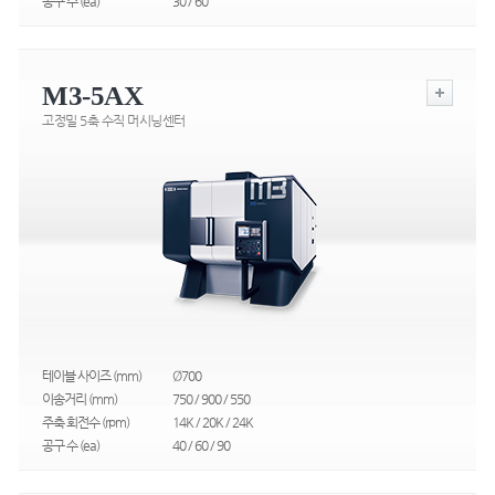
공구 수 (ea)
30 / 60
M3-5AX
고정밀 5축 수직 머시닝센터
테이블 사이즈 (mm)
Ø700
이송거리 (mm)
750 / 900 / 550
주축 회전수 (rpm)
14K / 20K / 24K
공구 수 (ea)
40 / 60 / 90