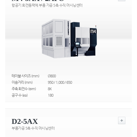
항공기 회전동력체 부품 가공 5축 수직 머시닝센터
테이블 사이즈 (mm)
Ø800
이송거리 (mm)
950 / 1,000 / 650
주축 회전수 (rpm)
8K
공구 수 (ea)
180
D2-5AX
부품가공 5축 수직 머시닝센터