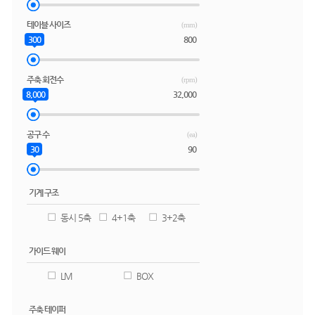
테이블 사이즈
(mm)
300
800
주축 회전수
(rpm)
8,000
32,000
공구 수
(ea)
30
90
기계 구조
동시 5축
4+1축
3+2축
가이드 웨이
LM
BOX
주축 테이퍼