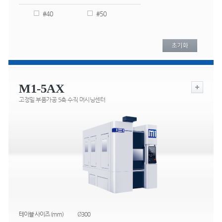
#40
#50
M1-5AX
고정밀 부품가공 5축 수직 머시닝센터
테이블 사이즈 (mm)
Ø300