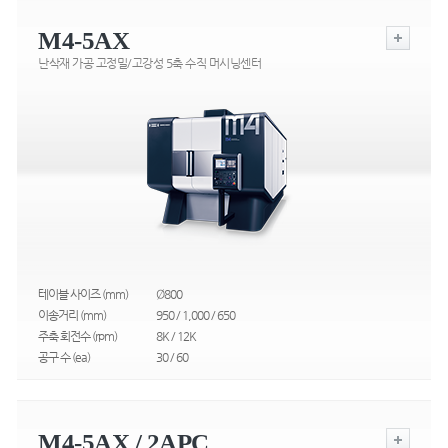
M4-5AX
난삭재 가공 고정밀/고강성 5축 수직 머시닝센터
테이블 사이즈 (mm)
Ø800
이송거리 (mm)
950 / 1,000 / 650
주축 회전수 (rpm)
8K / 12K
공구 수 (ea)
30 / 60
M4-5AX / 2APC