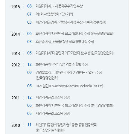
08.
화천기계㈜, 노사문화우수기업 수상
2015
07.
제1회 서암음악회 <판> 개최
03.
서암기계공업㈜, 모범납세자상 수상 (기획재정부장관)
06.
화천기계㈜ 「대한민국 최고기업 대상」수상 (한국경영인협회)
2014
03.
조규승 사장, 한국을 빛낸 창조경영 대상 수상
06.
화천기계㈜ 「대한민국 최고기업 대상」수상 (한국경영인협회)
2013
12.
화천기공㈜ 무역의날 1억불 수출탑 수상
2012
09.
권영렬 회장, 「대한민국 가장 존경받는 기업인」 수상
(한국경영인협회)
06.
HMI 설립 (Hwacheon Machine Tool India Pvt. Ltd)
12.
서암기계공업 코스닥 상장
2011
06.
화천기계㈜ 「대한민국 최고기업 대상」수상 (한국경영인협회)
05.
서암기계공업 코스닥 상장
11.
화천기계공업㈜ 정밀기술 1등급 공장 인증획득
2010
(한국산업기술시험원)