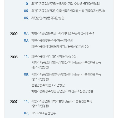
10.
화천기계공업㈜ 「가장 신뢰받는 기업」수상 (한국경영인협회)
06.
화천기계공업㈜ 「대한민국 신뢰기업대상」수상 (한국경제신문사)
06.
재단법인 서암문화재단 설립
07.
화천기계공업㈜ 부산국제기계대전 유공자 감사패 수여
2009
03.
화천기공㈜ 부품 소재전문기업 선정
화천기공㈜ 제43회 납세자의날 동탑산업훈장 수상
11.
화천기공㈜ 「지식경영지역혁신상」 수상
2008
서암기계공업㈜ 유압척/유압실린더 싱글ppm 품질인증 획득
(중소기업청장)
08.
서암기계공업㈜ 유압척/유압실린더 싱글ppm 품질인증 획득
(중소기업청장)
품질인증 획득(중소기업청장)
화천기공㈜ 광주 평동 공업단지 內 신규 조립공장 증설
11.
서암기계공업㈜ 커빅커플링 싱글ppm 품질인증 획득
2007
(중소기업청장)
07.
TPS Korea 완전 인수