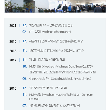
12.
화천기공㈜ 소재사업부문 영광공장 준공
2021
02.
HTB 설립(Hwacheon Taiwan Branch)
12.
서암기계공업㈜, 무역의날 1천만불 수출의탑 수상
2019
11.
권영열 회장, 올해의금형인 수상 (제22회 금형의날)
2018
11.
제2회 서암음악회 <어울림> 개최
2017
10.
HMD 설립 (Hwacheon Machinery DongGuan Co,. LTD)
권영열 회장, 금탑산업훈장 수상 (자본재산업 발전유공자 포상)
09.
Glotech Mold 인수 (Glotech Mold India Private Limited)
12.
화천종합연구센터 설립 (서울 마곡)
2016
11.
HMV 설립 (Hwacheon Machine Tool Vietnam Company
Limited)
07.
서암(故 권승관 창업회장) 탄생 100주년 기념식