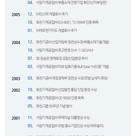
04.
서암기계공업㈜ 부품소재 전문기업 확인(산자부장관)
12.
㈜인스텍 계열회사 추가
2005
10.
화천기계공업㈜ ISO 4001, TS16949 인증 획득
01.
㈜에프앤가이드 계열회사 추가
12.
화천기공㈜ 산업자원부 장관상수장(부품소재기술개발)
2004
10.
서암기계공업㈜ 로고변경 SMI --> SEOAM
07.
故 권승관 명예회장 금탑산업훈장 추서
03.
서암기계공업㈜ 터보 압축기용 Bull Gear "H社용" 개발
03.
화천기공㈜ 재정경제부 장관상 수장(모범 납세자 표창)
2003
10.
화천기계공업㈜ 산업발전 통답 산업 훈장 수상
2002
06.
화천기계공업㈜ QS-9000 인증 획득
05.
화천그룹 50주년 기념 행사
11.
서암기계공업㈜ 무역의날 대통령상 수상
2001
05.
서암기계공업㈜ 모범 중소기업인상 수상(국무총리)