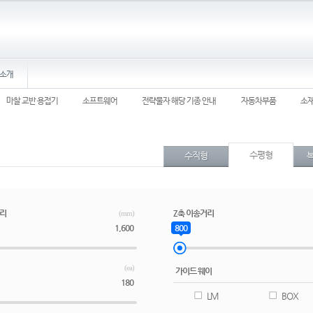
소개
마찰 교반 용접기
소프트웨어
전략물자 해당 기종 안내
자동차부품
소
수평형
수직형
거리
Z축 이송거리
(mm)
1,600
800
(ea)
가이드 웨이
180
LM
BOX