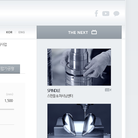
재사업
복합가공형
SPINDLE
(mm)
스핀들 & 머시닝센터
1,500