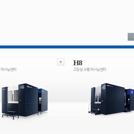
H8
 머시닝센터
고강성 수평 머시닝센터