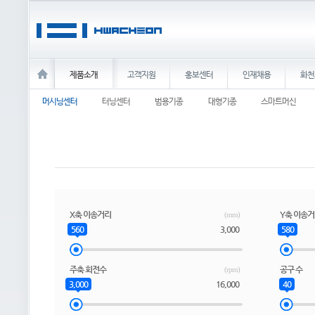
제품소개
고객지원
홍보센터
인재채용
화천
머시닝센터
터닝센터
범용기종
대형기종
스마트머신
X축 이송거리
Y축 이송
(mm)
560
3,000
580
주축 회전수
공구 수
(rpm)
3,000
16,000
40