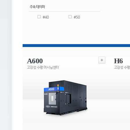
주축 테이퍼
#40
#50
A600
H6
고강성 수평 머시닝센터
고강성 수평