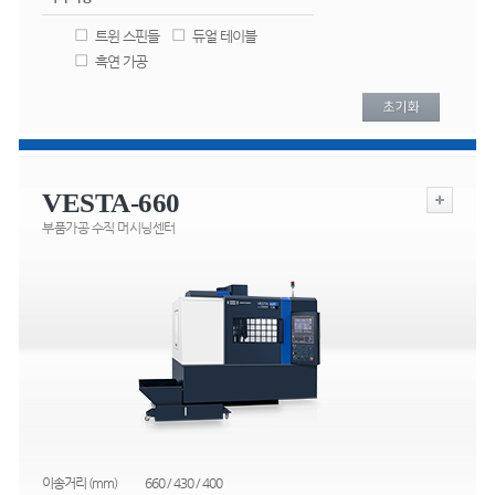
트윈 스핀들
듀얼 테이블
흑연 가공
VESTA-660
부품가공 수직 머시닝센터
이송거리 (mm)
660 / 430 / 400