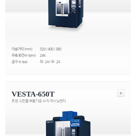
이송거리 (mm)
520 / 400 / 380
주축 회전수 (rpm)
24K
공구 수 (ea)
좌 : 24 / 우 : 24
VESTA-650T
트윈 스핀들 부품가공 수직 머시닝센터