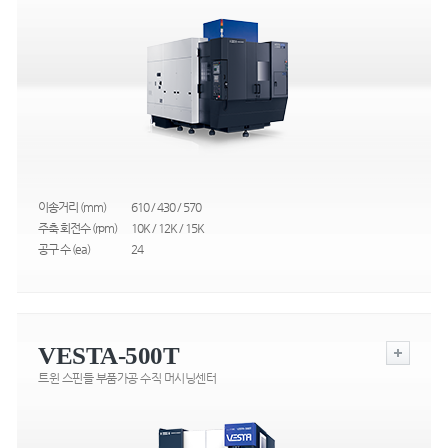
이송거리 (mm)
610 / 430 / 570
주축 회전수 (rpm)
10K / 12K / 15K
공구 수 (ea)
24
VESTA-500T
트윈 스핀들 부품가공 수직 머시닝센터