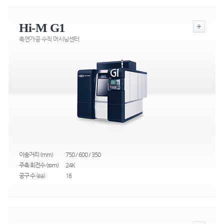
Hi-M G1
흑연가공 수직 머시닝센터
이송거리 (mm)
750 / 600 / 350
주축 회전수 (rpm)
24K
공구 수 (ea)
16