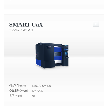
SMART UaX
흑연가공 스마트머신
이송거리 (mm)
1,300 / 750 / 420
주축 회전수 (rpm)
12K / 20K
공구 수 (ea)
50