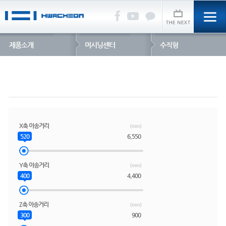
제품소개
머시닝센터
수직형
X축 이송거리
(mm)
520
6,550
Y축 이송거리
(mm)
400
4,400
Z축 이송거리
(mm)
300
900