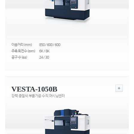
이송거리 (mm)
850 / 600 / 600
주축 회전수 (rpm)
6K / 8K
공구 수 (ea)
24 / 30
VESTA-1050B
강력 중절삭 부품가공 수직 머시닝센터