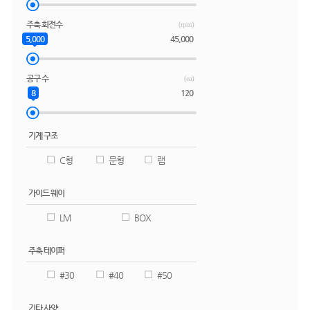
주축 회전수
(rpm)
5,000
45,000
공구 수
(ea)
8
120
기계 구조
C형
문형
램
가이드 웨이
LM
BOX
주축 테이퍼
#30
#40
#50
기타 사양