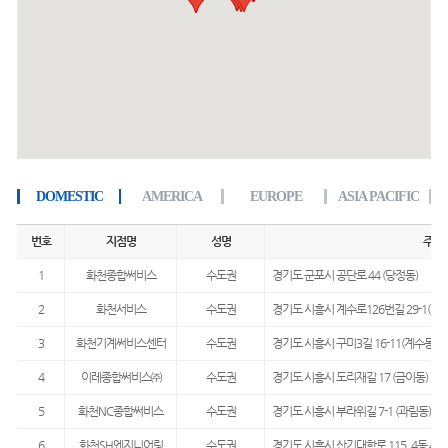
DOMESTIC
AMERICA
EUROPE
ASIA PACIFIC
번호
지점명
성명
주소
1
화천종합써비스
수도권
경기도 군포시 공단로 44 (당정동)
2
화천서비스
수도권
경기도 시흥시 계수로126번길 29-1(계
3
화천기계써비스센터
수도권
경기도 시흥시 구미3길 16-11(계수동) 
4
이레종합써비스㈜
수도권
경기도 시흥시 도리재길 17 (금이동)
5
화천NC종합써비스
수도권
경기도 시흥시 부라위길 7-1 (과림동)
6
화천SH엔지니어링
수도권
경기도 시흥시 산기대학로 115, 4동 41