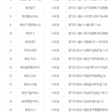
7
화천공기
수도권
경기도 시흥시 산기대학로77(정왕동, 시
8
화천통상 ENG
수도권
경기도 시흥시 수인로 2459-7(논곡동)
9
화천기계판매(A/S)
수도권
경기도 시흥시 시흥대로 1144
10
화천T.S
수도권
경기도 시흥시 옥구천동로 98 (정왕동)
11
화천센터
수도권
경기도 시흥시 정왕동 2211 오이도철강단
12
티에스테크
수도권
경기도 안산시 상록구 담원안길 12 (팔곡
13
화천.TMS
수도권
경기도 안양시 동안구 학의로390,101동
14
화천글로벌서비스
수도권
경기도 오산시 외삼미로 55-5 (외삼미동)
15
화천.CMS
수도권
경기도 화성시 매송면 매송북길 29
16
화천시스템
수도권
경기도 화성시 봉담읍 와우안길 109, 11
17
화천기술서비스
수도권
경기도 화성시 정남면 안념길 195-15 (
18
화천토탈서비스
수도권
경기도 화성시 정남면 용수길 18
19
화천 M.S
수도권
경기도 화성시 팔탄면 푸른들판로567번길 