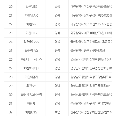
20
화천MTS
충청
대전광역시 유성구 현충원로 489번길30
21
화천M.A.C
경북
대구광역시 달서구 성서로36길 35 (월암
22
화천MS
경북
대구광역시 북구 옥산로 27-1(노원동1가
23
화천ENG
경북
대구광역시 서구 북비산로6길 13 (이현동
24
화천울산A/S
경북
울산광역시 북구 산성로 40 (효문동,아
25
화천써비스
경북
울산광역시 중구 반구동 873-8
26
화천테크노서비스
경남
경상남도 김해시 삼안로8번길 7 (지내동
27
화천하이테크
경남
경상남도 김해시 장유면 능동로9, 102(
28
화천이엔지
경남
경상남도 창원시 의창구 창원대로 400 1
29
화천A/S
경남
경상남도 창원시 의창구 팔용동 61-16
30
화천서비스남부점
경남
경상남도 창원시 의창구 평산로 8번길 22
31
화천FS
경남
부산광역시 강서구 제도로1175번길 56-
32
화천 ENG
호남
광주광역시 광산구 하남산단2번로 108