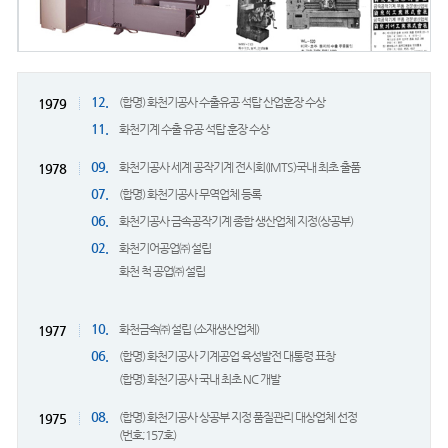
12.
(합명) 화천기공사 수출유공 석탑 산업훈장 수상
1979
11.
화천기계 수출 유공 석탑 훈장 수상
09.
화천기공사 세계 공작기계 전시회(IMTS)국내 최초 출품
1978
07.
(합명) 화천기공사 무역업체 등록
06.
화천기공사 금속공작기계 종합 생산업체 지정(상공부)
02.
화천기어공업㈜ 설립
화천 척 공업㈜ 설립
10.
화천금속㈜ 설립 (소재생산업체)
1977
06.
(합명) 화천기공사 기계공업 육성발전 대통령 표창
(합명) 화천기공사 국내 최초 NC 개발
08.
(합명) 화천기공사 상공부 지정 품질관리 대상업체 선정
1975
(번호;157호)