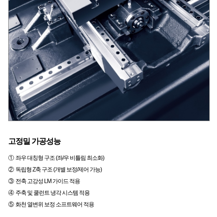
고정밀 가공성능
① 좌우 대칭형 구조 (좌/우 비틀림 최소화)
② 독립형 Z축 구조 (개별 보정/제어 가능)
③ 전축 고강성 LM 가이드 적용
④ 주축 및 쿨런트 냉각 시스템 적용
⑤ 화천 열변위 보정 소프트웨어 적용