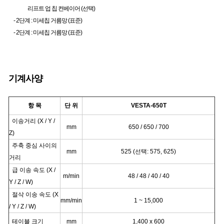
리프트 업 칩 컨베이어 (선택)
- 2단계 : 미세칩 거름망 (표준)
- 2단계 : 미세칩 거름망 (표준)
기계사양
항 목
단 위
VESTA-650T
이송거리 (X / Y /
mm
650 / 650 / 700
Z)
주축 중심 사이의
mm
525 (선택: 575, 625)
거리
급 이송 속도 (X /
m/min
48 / 48 / 40 / 40
Y / Z / W)
절삭 이송 속도 (X
mm/min
1 ~ 15,000
/ Y / Z / W)
테이블 크기
mm
1,400 x 600