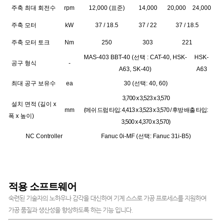
주축 최대 회전수
rpm
12,000 (표준)
14,000
20,000
24,000
주축 모터
kW
37 / 18.5
37 / 22
37 / 18.5
주축 모터 토크
Nm
250
303
221
MAS-403 BBT-40 (선택 : CAT-40, HSK-
HSK-
공구 형식
-
A63, SK-40)
A63
최대 공구 보유수
ea
30 (선택: 40, 60)
3,700 x 3,523 x 3,570
설치 면적 (길이 x
mm
(메쉬 드럼 타입: 4,413 x 3,523 x 3,570 / 후방 배출 타입:
폭 x 높이)
3,500 x 4,370 x 3,570)
NC Controller
Fanuc 0i-MF (선택: Fanuc 31i-B5)
적용 소프트웨어
숙련된 기술자의 노하우나 감각을 대신하여 기계 스스로 가공 프로세스를 지원하여
가공 품질과 생산성을 향상하도록 하는 기능 입니다.