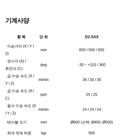
기계사양
항 목
단 위
D2-5AX
이송거리 (X / Y /
mm
650 / 500 / 500
Z)
경사각 (A) /
deg
-30 ~ +110 / 360
회전각 (C)
급 이송 속도 (X /
m/min
36 / 30 / 30
Y / Z)
급 이송 속도 (A /
rpm
25 / 25
C)
절삭 이송 속도 (X
m/min
24 / 24 / 24
/ Y / Z)
테이블 크기
mm
Ø600 (선택: Ø400, Ø500)
최대 적재 하중
kg
500
f